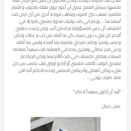
فبكل هذا قاومت ونجحت ولكن سأحاول أن أميل مع الرياح قليلا
متشبها بسنابل القمح عسى أن أعود بروح مليئة بالحبوب و الثمار،
فالتمرد متعب حتى الموت ويتطلب قوة لا أدري من أي ارض كنت
أستمدها .... ورغم اني كنت ولازلت فخورا بنفسي كثيرا إلا اني
اكتشفت أن حس المسؤولية تجاه من أحب ومن وعدت جعلني
أقدم كل شيء دون حساب كل ما أملك من حب و عطاء وحنان
وغضب وتمرد وكانت فرحتي مقترنة بما أمنحه وليس بما أملك
وعلى قدر عطائي وفخري بنجاحاتي العملية كنت سعيداً معانقا
السماء ولكنني اكتشفت اني كنت أتألم ايضا ولكن الحياة لم
تمنحني الوقت لألتفت لنفسي أو أراجع اوراق قلب غاضب من كل
شيء وكان العقل وأدرينالين الحماس وحده الحاكم أما الآن
فقد صرخت روحي ...
"أريد أن أكون سعيداً لا اكثر "
عمر_دربال