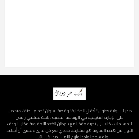
صدر لي رواية بعنوان" أدغال الحضارة" وقصة بعنوان "جحيم الجنة"، متحصل
على الإجازة التطبيقية في الهندسة المدنية ، باحث عقلاني رافض
للمسلمات ، كانت لي تجربة مؤخرا مع سرطان الغدد اللمفاوية وكان الهدف
الأول من هذه المدونة هو مشاركة قصتي مع كل قارىء عسى أن أساعد
ولو شخصا واحدا وأزرع الأمل بصدر كل يائس ...