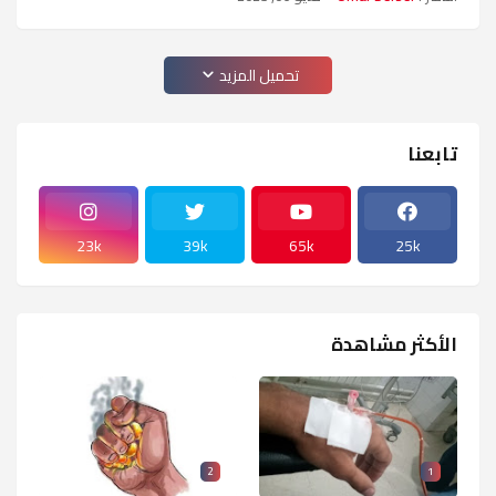
تحميل المزيد
تابعنا
23k
39k
65k
25k
الأكثر مشاهدة
2
1