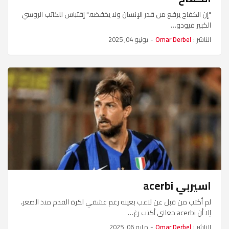
"إن الكفاح يرفع من قدر الإنسان ولا يخفضه." إقتباس للكاتب الروسي
الكبير فيودو…
الناشر :
Omar Derbel
-
يونيو 04, 2025
اسيربي acerbi
لم أكتب من قبل عن لاعب بعينه رغم عشقي لكرة القدم منذ الصغر،
إلا أن acerbi جعلني أكتب رغ…
الناشر :
Omar Derbel
-
مايو 06, 2025