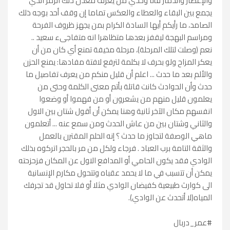
والإعصار والدمار فأنا وحدي من يعرف معدن ذلك الرمز الذي
يجمع بين البقاء والعطاء والعكس تماما إن وقف أحد بوجه ذلك
الصامد، ما رأيكم أيها السادة الكرام بمن يجهز ظروف الفرحة
ومراسم البهجة ليقفز بعدها متظاهرا انه متفاجىء سعيد ..
نعم (وصلت لتلك المرحلة)، مرحلة مخيفة تمنع أي كان من أن
يعكر المزاح ولو بحرف لا بكلمة لترفع لافتة مفادها: يمنع الحزن
والألم بعد ما حدث ... اعلم أن قليل منكم من يعرف تفاصيل ما
حدث وأن الحوادث كانت قاتلة بأتم معنى الكلمة وحتى من
يعلمون قليل منهم من يشعرون أو من فهموا أو وضعوا
انفسهم مكان الآخر ثانية وهنا يمكن أن أقول شتان بين الاول
والثاني وشتان بين من عاش الحدث ومن سمع عنه ... أتعلمون
ماهي الوصفة لتجاوز ما حدث ؟ إنه الحلم المقترن بالعمل
والثقة التامة برب العباد . فرجاء ولكل من مر بالحجر اتركوه بذلك
الوادي فقد يكون الحامي أو المدافع الاول عن المكان فزحزحته
يمكن أن تتسبب في ما لا يحمد عقباه وتتحول مكارم الإنسانية
الى كوارث طبيعية كفيضان الوادي مثلا أو فلا تحاول قد تجرفك
المياه(لا أتحدث عن الوادي).
#عمر_دربال