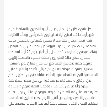
كل شيء كان على ما يرام الى أن بدأ شعري بالتساقط بداية
شهر أوت حلقت لحيتي أولا ثم تهاوى شعر رأسي وبدأت النظرات
تتغير نحوي وكان ذلك بعد 8 حصص كيميائي وتفصلني جرعة
تمتد على 4 حصص على انهاء البروتكول المخصص لي بدأ البعض
يشك بمرضي وتسارعت الأحداث إلى أن أعلن يوم 23 أوت انتفاضة
جسدي ليعلن حالة الطوارئ وأمكث لأسبوع بالمصحة إنتهى
وإنتهت معه مفاصل الحرب مع السرطان ليعلن يوم 8 سبتمبر
إنتصاري وانتهاء مرحلة العلاج الكيميائي لأعود وأباشر أعمالي
المستمرة التي لم انقطع عنها إلا أياما قليلة حتى أن الكثير والكثير
من الرفاق والأصدقاء لم يصدقوا اني لكل هذه المدة كنت
بينهم وأنا مريض بالسرطان ووجدت التحية منهم والإشادة
لطريقة تعاملي مع المرض والفرحة بعيونهم بما أني أنهيت فترة
علاجي وانتصرت وحتى من ألقى اللوم لعدم اخباري له إلتمست
مشاعر الحب والتقدير بكلامه ..كنت أعد هذا الفيديو(موجود على