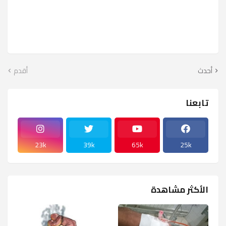
أحدث
أقدم
تابعنا
23k
39k
65k
25k
الأكثر مشاهدة