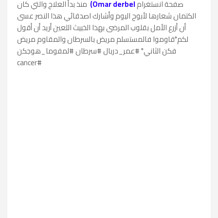
صفحة انستغرام
Omar derbel)
منذ بدأ العلاج والتي كان
الكتمان شعارها لأبوح اليوم وأشارك اصدقائي هذا النصر عسى
أن أزرع الأمل بقلوب المرضى بهذا الخبيث اللعين أريد أن أقول
لكم"قاوموا فالمستسلم مريض بالسرطان والمقاوم مريض
فكن الثاني" #عمر_دربال #سرطان #لمفوما_هوجكن
#cancer