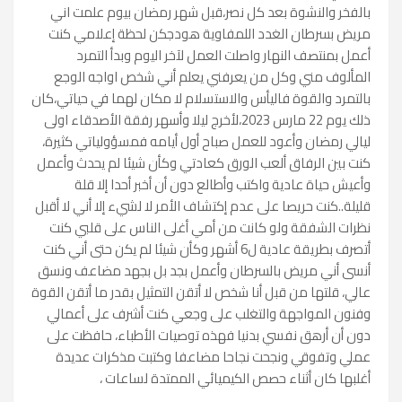
بالفخر والنشوة بعد كل نصر،قبل شهر رمضان بيوم علمت اني
مريض بسرطان الغدد اللمفاوية هودجكن لحظة إعلامي كنت
أعمل بمنتصف النهار واصلت العمل لآخر اليوم وبدأ التمرد
المألوف مني وكل من يعرفني يعلم أني شخص اواجه الوجع
بالتمرد والقوة فاليأس والاستسلام لا مكان لهما في حياتي،كان
ذلك يوم 22 مارس 2023،لأخرج ليلا وأسهر رفقة الأصدقاء اولى
ليالي رمضان وأعود للعمل صباح أول أيامه فمسؤولياتي كثيرة،
كنت بين الرفاق ألعب الورق كعادتي وكأن شيئا لم يحدث وأعمل
وأعيش حياة عادية واكتب وأطالع دون أن أخبر أحدا إلا قلة
قليلة..كنت حريصا على عدم إكتشاف الأمر لا لشيء إلا أني لا أقبل
نظرات الشفقة ولو كانت من أمي أغلى الناس على قلبي كنت
أتصرف بطريقة عادية ل6 أشهر وكأن شيئا لم يكن حتى أني كنت
أنسى أني مريض بالسرطان وأعمل بجد بل بجهد مضاعف ونسق
عالي، قلتها من قبل أنا شخص لا أتقن التمثيل بقدر ما أتقن القوة
وفنون المواجهة والتغلب على وجعي كنت أشرف على أعمالي
دون أن أرهق نفسي بدنيا فهذه توصيات الأطباء، حافظت على
عملي وتفوقي ونجحت نجاحا مضاعفا وكتبت مذكرات عديدة
أغلبها كان أثناء حصص الكيميائي الممتدة لساعات ،