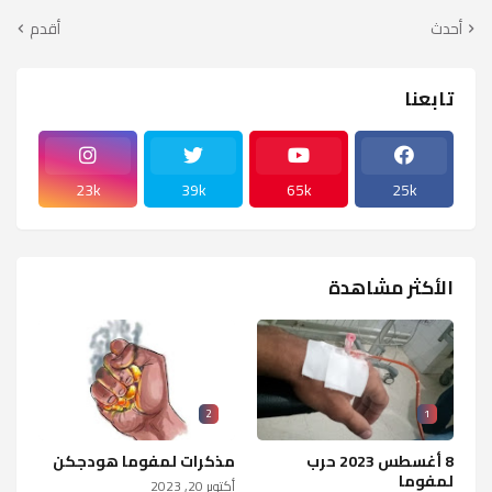
أحدث
أقدم
تابعنا
23k
39k
65k
25k
الأكثر مشاهدة
2
1
8 أغسطس 2023 حرب
مذكرات لمفوما هودجكن
لمفوما
أكتوبر 20, 2023