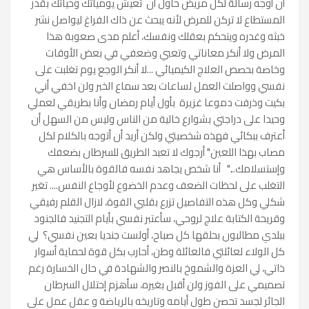
أن أوجه رسالة لكل مريض حاول أن تعيش يومياتك وحياتك بقدر
المستطاع لا تركن للمرض لأنه يبحث عن ذاك الفراغ ليواصل نشر
خبثه وغدره ويتحكم بعقلك ونفسك، أعلم مدى صعوبة هذا
المرض ولا أنكر معاناتي وتعبي وضعفي في بعض الأوقات
وخاصة بحصص العلاج الكيميائي ...لا أنكر الوجع يوم تغلبت على
نفسي وواصلت العمل لساعات بعد سماع الخبر ولن اخفي أني
بكيت وذرفت دموعا غزيرة بأول أيام رمضان وأنا بطريقي لعملي
وحيدا على دراجتي بشوارع خالية من الناس وليس من السهل أن
أعترف ببكائي فهذه شخصيتي ولكن أريد أن أتوجه بالكلام لكل
مصاب بهذا اللعين" أرجوك لا تعبد الطريق للسرطان بضعفك
وإستسلامك..." أنا شخص يجاهد نفسه فالقوة بالأساس هي
التغلب على لحظات الضعف وعدم الخضوع لأوجاع النفس.... تغير
شكلي وكل هذه التفاصيل تزرع بقلبي القوة، لازال القلم رفيقي
وقريحة الكتابة علاج لروحي، سأعتبر نفسي بأيام التجنيد فالجنود
ببلدي مطالبون بحلقها كل صباح، أولست جنديا بعين نفسي؟ لي
كل الولاء لعائلتي فالعائلة وطن، أحارب بكل قوة لحماية أسوار
ذاتي، لي العزة والشموخ بالنصر والشهادة في حال الخسارة رغم
تصميمي على الفوز ولن أقبل بغيره، سأهزم إحتلال السرطان
الجائر لجسد تحصن طول أيامه وتاريخه بالرياضة و عقل عمل على