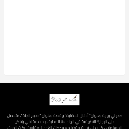
صدر لي رواية بعنوان" أدغال الحضارة" وقصة بعنوان "جحيم الجنة"، متحصل
على الإجازة التطبيقية في الهندسة المدنية ، باحث عقلاني رافض
للمسلمات ، كانت لي تجربة مؤخرا مع سرطان الغدد اللمفاوية وكان الهدف