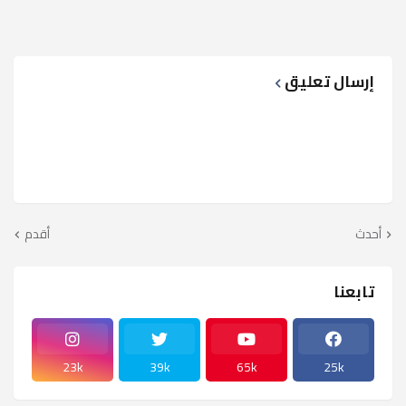
إرسال تعليق
أحدث
أقدم
تابعنا
23k
39k
65k
25k