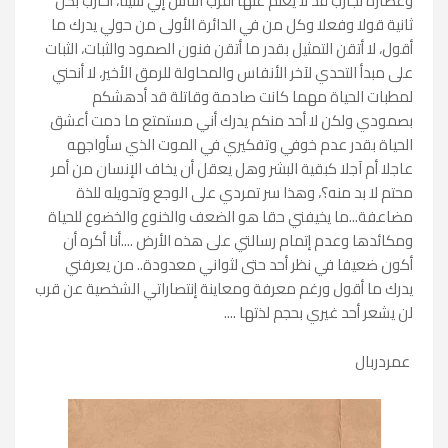
وعصارة تجارب قد لا يعلم عنها أقرب الناس إلي شيئا، أحارب بكل
ثانية قولا وفعلا وكل من في الدائرة الأولى من حولي يدرك ما
أقول، لا أتقن التمثيل بقدر ما أتقن فنون الصمود والثبات، الثبات
على مبدأ التحدي لآخر الأنفاس والمحاولة للرمق الأخير، لا أنحني
لمطبات الحياة مهما كانت صادمة وقاتلة قد أدهشكم
بصمودي ولكن لا أحد منكم يدرك أني مستمتع ما دمت أعشق
الحياة بقدر عدم خوفي وتفكيري في الموت الذي سأواجهه
عاجلا أم آجلا كبقية البشر وهل يعقل أن يخاف الإنسان من أمر
محتم لا بد منه؟، وهذا سر تمردي على الوجع وتحويله للذة
مضاعفة...ما يخيفني حقا هو الضعف والخنوع والخضوع للحياة
ومكائدها وعدم إتمام رسالتي على هذه الأرض ....أنا أكره أن
أكون ضعيفا في نظر أحد حتى لثواني معدودة.. من يعرفني
يدرك ما أقول ورغم معرفة ومعاينة إنتصاراتي الشخصية عن قرب
لن يشعر أحد غيري بحجم لذتها ....
عمردربال