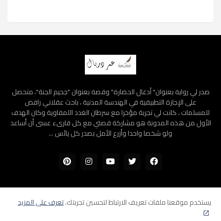
صدر لي رواية بعنوان" أدغال الحضارة" وقصة بعنوان "جحيم الجنة"، متحصل
على الإجازة التطبيقية في الهندسة المدنية ، باحث عقلاني رافض
للمسلمات ، كانت لي تجربة مؤخرا مع سرطان الغدد اللمفاوية وكان الهدف
الأول من هذه المدونة هو مشاركة قصتي مع كل قارىء عسى أن أساعد
ولو شخصا واحدا وأزرع الأمل بصدر كل يائس ...
يستخدم موقعنا ملفات تعريف الارتباط لتحسين تجربتك.
تعرف على المزيد
الرئيسية
سياسة الخصوصية
اتفاقية الاستخدام
إتصل بنا